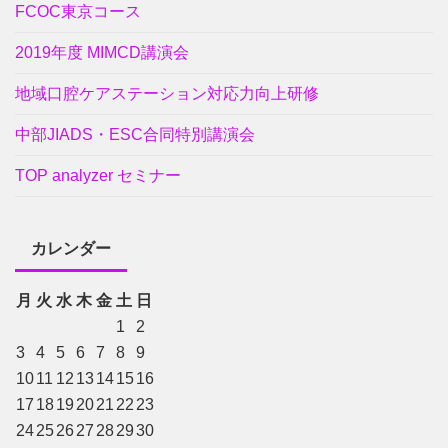
FCOC東京コース
2019年度 MIMCD講演会
地域口腔ケアステーション対応力向上研修
中部JIADS・ESC合同特別講演会
TOP analyzer セミナー
カレンダー
月
火
水
木
金
土
日
1
2
3
4
5
6
7
8
9
10
11
12
13
14
15
16
17
18
19
20
21
22
23
24
25
26
27
28
29
30