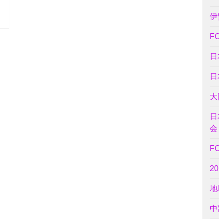
伊
F
日
日
大
日
会
F
2
地
中