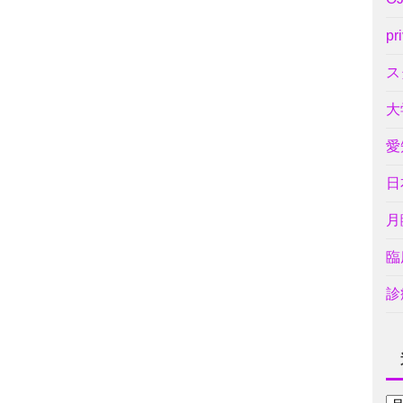
pr
ス
大
愛
日
月
臨
診