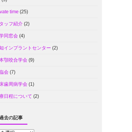
ivate time
(25)
タッフ紹介
(2)
学同窓会
(4)
知インプラントセンター
(2)
本顎咬合学会
(9)
臨会
(7)
床歯周病学会
(1)
療日程について
(2)
過去の記事