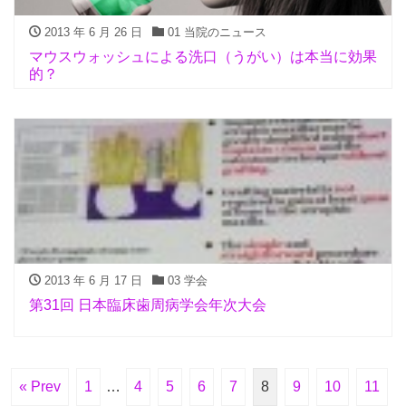
2013 年 6 月 26 日
01 当院のニュース
マウスウォッシュによる洗口（うがい）は本当に効果
的？
2013 年 6 月 17 日
03 学会
第31回 日本臨床歯周病学会年次大会
« Prev
1
…
4
5
6
7
8
9
10
11