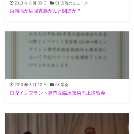
2013 年 8 月 30 日
01 当院のニュース
歯周病が結腸直腸がんと関連か？
2013 年 8 月 12 日
03 学会
口腔インプラント専門医臨床技術向上講習会