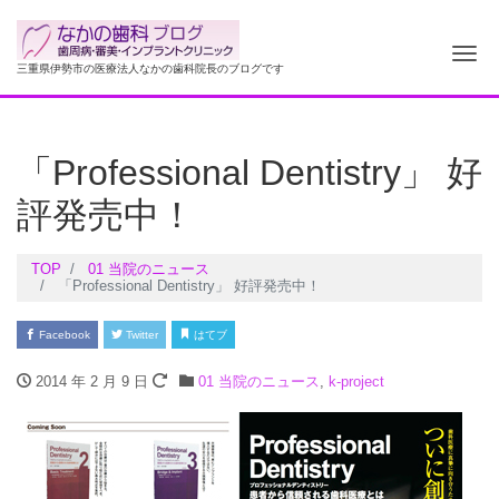
ナ
三重県伊勢市の医療法人なかの歯科院長のブログです
「Professional Dentistry」 好
評発売中！
TOP
01 当院のニュース
「Professional Dentistry」 好評発売中！
Facebook
Twitter
はてブ
2014 年 2 月 9 日
01 当院のニュース
,
k-project