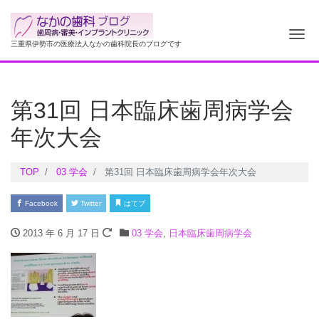
ナ
三重県伊勢市の医療法人なかの歯科院長のブログです
第31回 日本臨床歯周病学会
年次大会
TOP
03 学会
第31回 日本臨床歯周病学会年次大会
Facebook
Twitter
はてブ
2013 年 6 月 17 日
03 学会
,
日本臨床歯周病学会