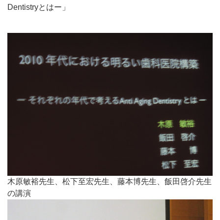
Dentistryとはー」
木原敏裕先生、松下至宏先生、藤本博先生、飯田啓介先生
の講演