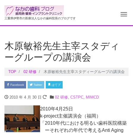
ナ
三重県伊勢市の医療法人なかの歯科院長のブログです
木原敏裕先生主宰スタディ
ーグループの講演会
TOP
02 研修
木原敏裕先生主宰スタディーグループの講演会
Facebook
Twitter
はてブ
2010 年 4 月 30 日
02 研修
,
CSTPC
,
MIMCD
2010年4月25日
k-project主催講演会（福岡）
「2010年代における明るい歯科医院構築
ーそれぞれの年代で考えるAnti Aging