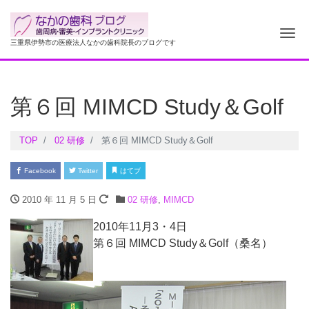
ナ
三重県伊勢市の医療法人なかの歯科院長のブログです
第６回 MIMCD Study＆Golf
TOP
02 研修
第６回 MIMCD Study＆Golf
Facebook
Twitter
はてブ
2010 年 11 月 5 日
02 研修
,
MIMCD
2010年11月3・4日
第６回 MIMCD Study＆Golf（桑名）