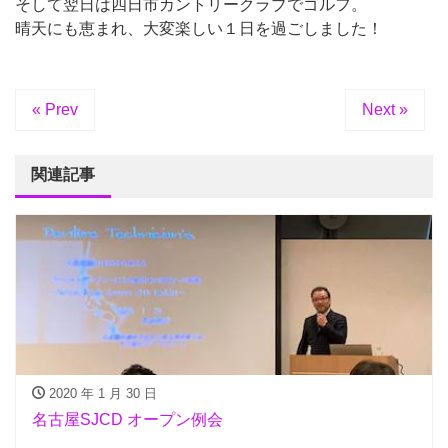
そして翌日は四日市カントリークラブでゴルフ。
晴天にも恵まれ、大変楽しい１日を過ごしました！
« Prev
Next »
関連記事
2020 年 1 月 30 日
名古屋SJCD オープン例会