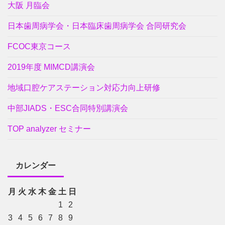
大阪 月臨会
日本歯周病学会・日本臨床歯周病学会 合同研究会
FCOC東京コース
2019年度 MIMCD講演会
地域口腔ケアステーション対応力向上研修
中部JIADS・ESC合同特別講演会
TOP analyzer セミナー
カレンダー
月
火
水
木
金
土
日
1
2
3
4
5
6
7
8
9