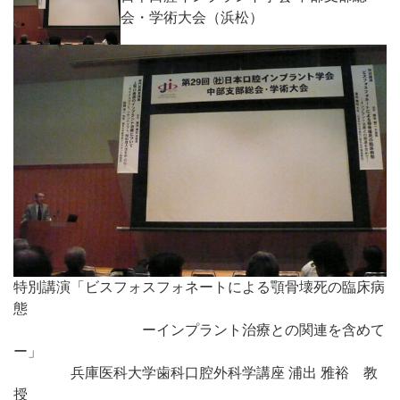
会・学術大会（浜松）
特別講演「ビスフォスフォネートによる顎骨壊死の臨床病
態
ーインプラント治療との関連を含めて
ー」
兵庫医科大学歯科口腔外科学講座 浦出 雅裕 教
授