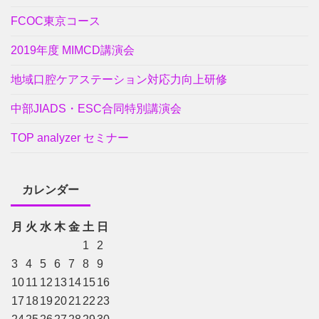
FCOC東京コース
2019年度 MIMCD講演会
地域口腔ケアステーション対応力向上研修
中部JIADS・ESC合同特別講演会
TOP analyzer セミナー
カレンダー
月
火
水
木
金
土
日
1
2
3
4
5
6
7
8
9
10
11
12
13
14
15
16
17
18
19
20
21
22
23