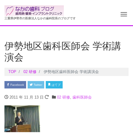
ナ
三重県伊勢市の医療法人なかの歯科院長のブログです
伊勢地区歯科医師会 学術講
演会
TOP
02 研修
伊勢地区歯科医師会 学術講演会
Facebook
Twitter
はてブ
2011 年 11 月 13 日
02 研修
,
歯科医師会