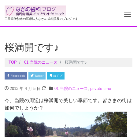
ナ
三重県伊勢市の医療法人なかの歯科院長のブログです
桜満開です♪
TOP
01 当院のニュース
桜満開です♪
Facebook
Twitter
はてブ
2013 年 4 月 5 日
01 当院のニュース
,
private time
今、当院の周辺は桜満開で美しい季節です。皆さまの街は
如何でしょうか？