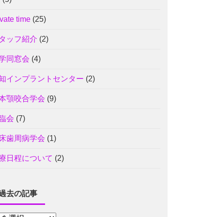
ivate time
(25)
タッフ紹介
(2)
学同窓会
(4)
知インプラントセンター
(2)
本顎咬合学会
(9)
臨会
(7)
床歯周病学会
(1)
療日程について
(2)
過去の記事