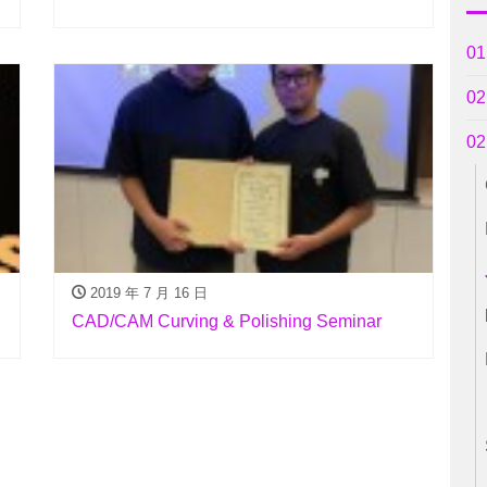
0
0
0
2019 年 7 月 16 日
CAD/CAM Curving & Polishing Seminar