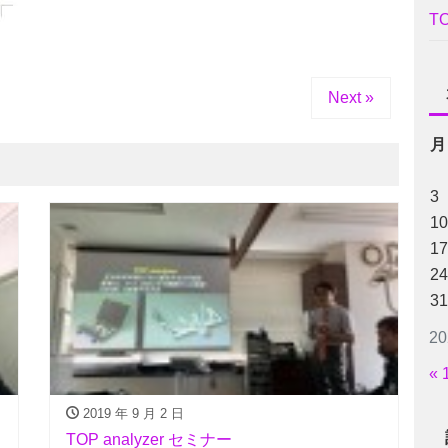
T
Next »
月
3
10
17
24
31
2
« 
2019 年 9 月 2 日
TOP analyzer セミナー