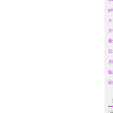
pr
ス
大
愛
日
月
臨
診