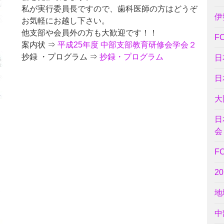
私が実行委員長ですので、歯科医師の方はどうぞ
伊
お気軽にお越し下さい。
他支部や会員外の方も大歓迎です！！
F
案内状 ⇒
平成25年度 中部支部教育研修会学会２
抄録 ・プログラム ⇒
抄録・プログラム
日
日
大
日
会
F
2
地
中