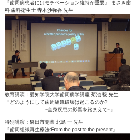
『歯周病患者にはモチベーション維持が重要』 まさき歯
科 歯科衛生士 寺本沙弥香 先生
教育講演：愛知学院大学歯周病学講座 菊池 毅 先生
『どのようにして歯周組織破壊は起こるのか?
~全身疾患の影響を踏まえて~』
特別講演：磐田市開業 北島 一 先生
『歯周組織再生療法:From the past to the present』