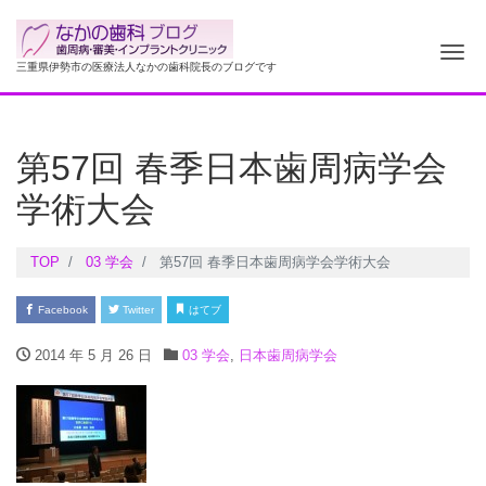
ナ
三重県伊勢市の医療法人なかの歯科院長のブログです
第57回 春季日本歯周病学会
学術大会
TOP
03 学会
第57回 春季日本歯周病学会学術大会
Facebook
Twitter
はてブ
2014 年 5 月 26 日
03 学会
,
日本歯周病学会