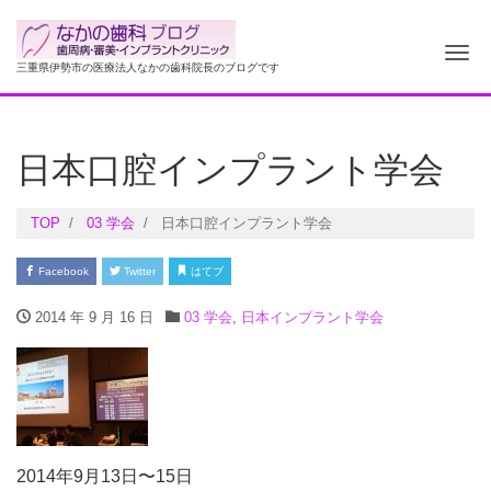
ナ
三重県伊勢市の医療法人なかの歯科院長のブログです
日本口腔インプラント学会
TOP
03 学会
日本口腔インプラント学会
Facebook
Twitter
はてブ
2014 年 9 月 16 日
03 学会
,
日本インプラント学会
2014年9月13日〜15日