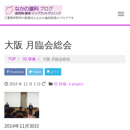
ナ
三重県伊勢市の医療法人なかの歯科院長のブログです
大阪 月臨会総会
TOP
02 研修
大阪 月臨会総会
Facebook
Twitter
はてブ
2014 年 12 月 1 日
02 研修
,
k-project
2014年11月30日