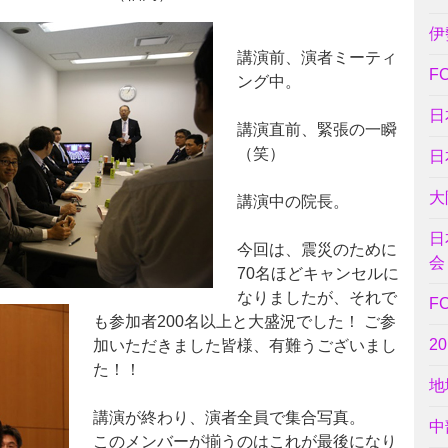
伊
講演前、演者ミーティ
F
ング中。
日
講演直前、緊張の一瞬
（笑）
日
大
講演中の院長。
日
今回は、震災のために
会
70名ほどキャンセルに
なりましたが、それで
F
も参加者200名以上と大盛況でした！ ご参
2
加いただきました皆様、有難うございまし
た！！
地
講演が終わり、演者全員で集合写真。
中
このメンバーが揃うのはこれが最後になり