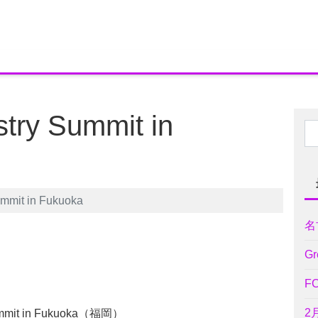
stry Summit in
ummit in Fukuoka
名
Gr
F
2
 Summit in Fukuoka（福岡）