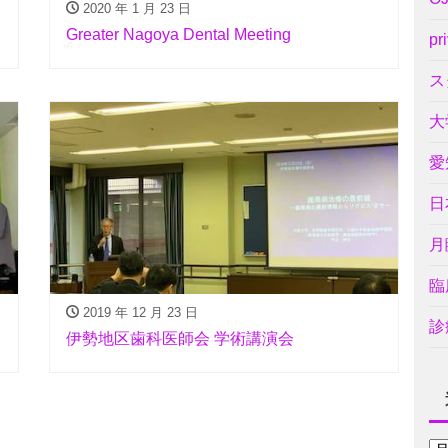
2020 年 1 月 23 日
Greater Nagoya Dental Meeting
pr
ス
大
愛
日
月
臨
2019 年 12 月 23 日
診
伊勢地区歯科医師会 学術講演会