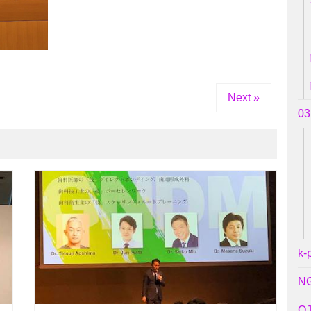
Next »
0
k-
N
O