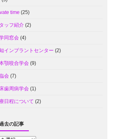
ivate time
(25)
タッフ紹介
(2)
学同窓会
(4)
知インプラントセンター
(2)
本顎咬合学会
(9)
臨会
(7)
床歯周病学会
(1)
療日程について
(2)
過去の記事