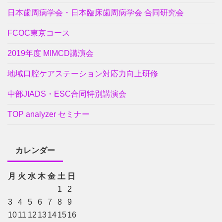
日本歯周病学会・日本臨床歯周病学会 合同研究会
FCOC東京コース
2019年度 MIMCD講演会
地域口腔ケアステーション対応力向上研修
中部JIADS・ESC合同特別講演会
TOP analyzer セミナー
カレンダー
月
火
水
木
金
土
日
1
2
3
4
5
6
7
8
9
10
11
12
13
14
15
16