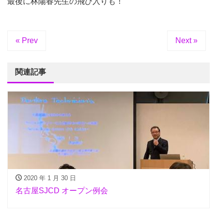
最後に林陽春先生の飛び入りも！
« Prev
Next »
関連記事
2020 年 1 月 30 日
名古屋SJCD オープン例会