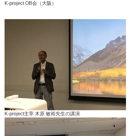
K-project OB会（大阪）
K-project主宰 木原 敏裕先生の講演