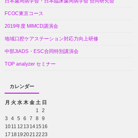
日本歯周病学会・日本臨床歯周病学会 合同研究会
FCOC東京コース
2019年度 MIMCD講演会
地域口腔ケアステーション対応力向上研修
中部JIADS・ESC合同特別講演会
TOP analyzer セミナー
カレンダー
月
火
水
木
金
土
日
1
2
3
4
5
6
7
8
9
10
11
12
13
14
15
16
17
18
19
20
21
22
23