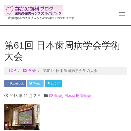
ナ
三重県伊勢市の医療法人なかの歯科院長のブログです
第61回 日本歯周病学会学術
大会
TOP
03 学会
第61回 日本歯周病学会学術大会
Facebook
Twitter
はてブ
2018 年 11 月 2 日
03 学会
,
日本歯周病学会