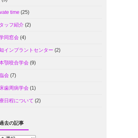
ivate time
(25)
タッフ紹介
(2)
学同窓会
(4)
知インプラントセンター
(2)
本顎咬合学会
(9)
臨会
(7)
床歯周病学会
(1)
療日程について
(2)
過去の記事