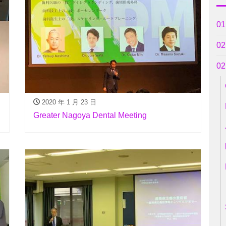
0
0
0
2020 年 1 月 23 日
Greater Nagoya Dental Meeting