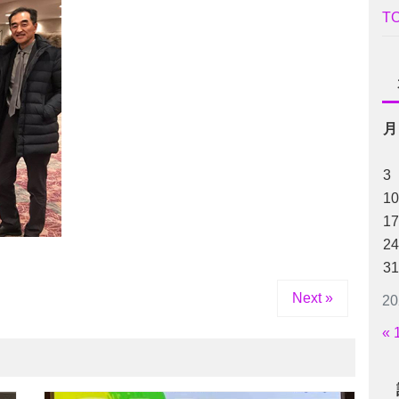
T
月
3
10
17
24
31
Next »
2
« 