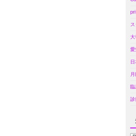
pr
ス
大
愛
日
月
臨
診