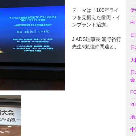
テーマは「100年ライ
伊
フを見据えた歯周・イ
F
ンプラント治療」
日
JIADS理事長 瀧野裕行
先生&勉強仲間達と。
日
大
日
会
F
2
地
中