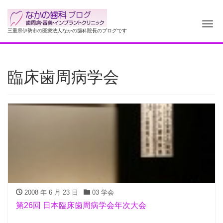
ナ
三重県伊勢市の医療法人なかの歯科院長のブログです
臨床歯周病学会
2008 年 6 月 23 日
03 学会
第26回 日本臨床歯周病学会年次大会