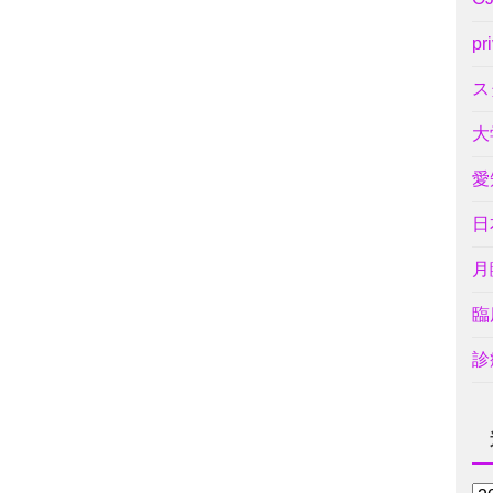
pr
ス
大
愛
日
月
臨
診