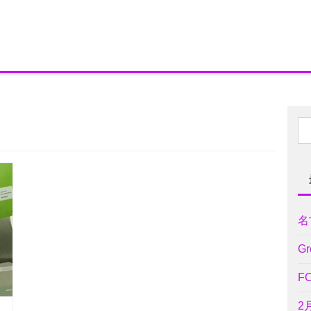
日
名
Gr
F
2