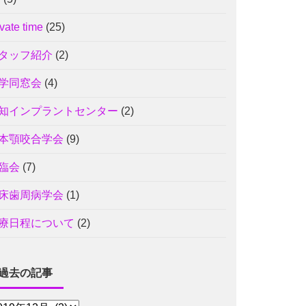
ivate time
(25)
タッフ紹介
(2)
学同窓会
(4)
知インプラントセンター
(2)
本顎咬合学会
(9)
臨会
(7)
床歯周病学会
(1)
療日程について
(2)
過去の記事