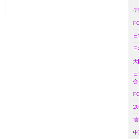
伊
F
日
日
大
日
会
F
2
地
中