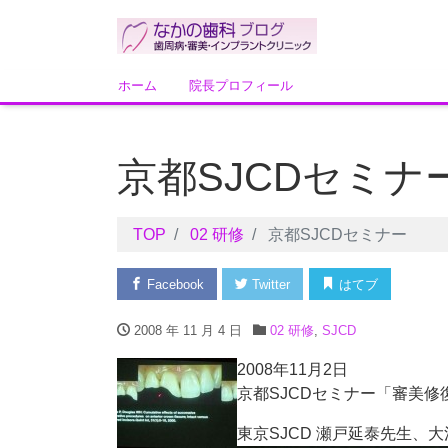
ホーム
院長プロフィール
京都SJCDセミナ
TOP
02 研修
京都SJCDセミナー
Facebook
Twitter
はてブ
2008 年 11 月 4 日
02 研修
,
SJCD
2008年11月2日
京都SJCDセミナー「審美
東京SJCD 瀬戸延泰先生、