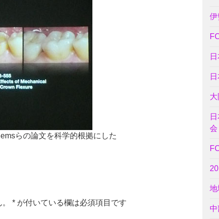
伊
F
日
日
大
日
会
Willemsらの論文を科学的根拠にした
F
2
地
ん。
*
が付いている欄は必須項目です
中