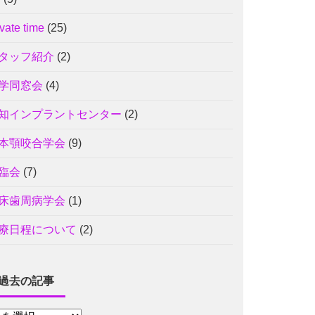
ivate time
(25)
タッフ紹介
(2)
学同窓会
(4)
知インプラントセンター
(2)
本顎咬合学会
(9)
臨会
(7)
床歯周病学会
(1)
療日程について
(2)
過去の記事