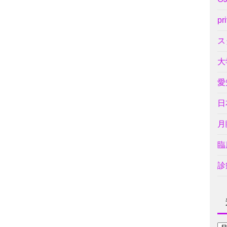
pr
ス
大
愛
日
月
臨
診