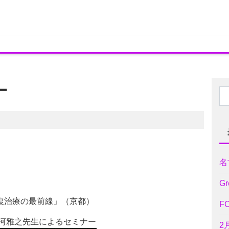
ー
名
Gr
修復治療の最前線」（京都）
F
大河雅之先生によるセミナー
2