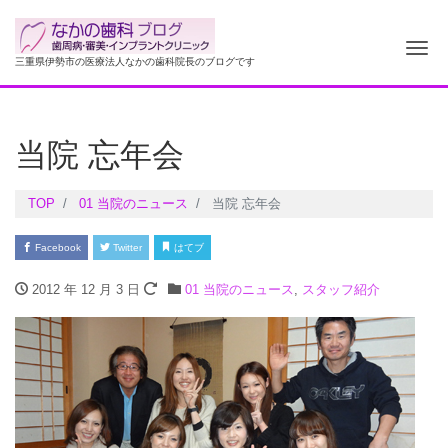
ナ
三重県伊勢市の医療法人なかの歯科院長のブログです
当院 忘年会
TOP
01 当院のニュース
当院 忘年会
Facebook
Twitter
はてブ
2012 年 12 月 3 日
01 当院のニュース
,
スタッフ紹介