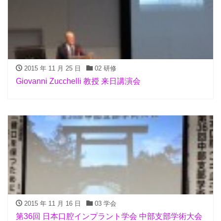
2015 年 11 月 25 日
02 研修
Giovanni Zucchelli 教授 来日講演会
2015 年 11 月 16 日
03 学会
第36回 日本口腔インプラント学会 中部支部学術大会