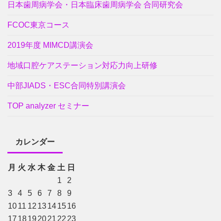
日本歯周病学会・日本臨床歯周病学会 合同研究会
FCOC東京コース
2019年度 MIMCD講演会
地域口腔ケアステーション対応力向上研修
中部JIADS・ESC合同特別講演会
TOP analyzer セミナー
カレンダー
月
火
水
木
金
土
日
1
2
3
4
5
6
7
8
9
10
11
12
13
14
15
16
17
18
19
20
21
22
23