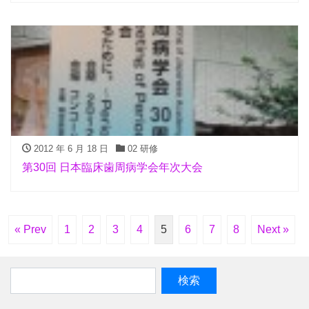
2012 年 6 月 18 日
02 研修
第30回 日本臨床歯周病学会年次大会
« Prev
1
2
3
4
5
6
7
8
Next »