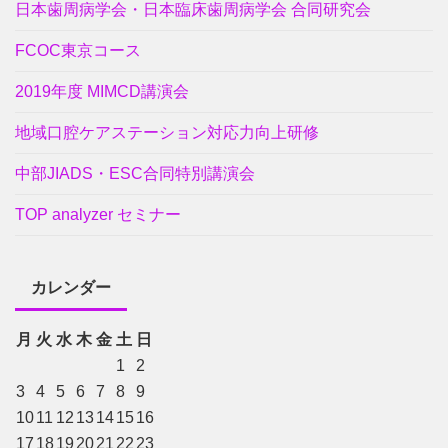
日本歯周病学会・日本臨床歯周病学会 合同研究会
FCOC東京コース
2019年度 MIMCD講演会
地域口腔ケアステーション対応力向上研修
中部JIADS・ESC合同特別講演会
TOP analyzer セミナー
カレンダー
月
火
水
木
金
土
日
1
2
3
4
5
6
7
8
9
10
11
12
13
14
15
16
17
18
19
20
21
22
23